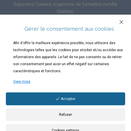
Experiens Conseil, organisme de formation certifié
Qualiopi.
Gérer le consentement aux cookies
SUIVEZ-NOUS
Afin d'offrir la meilleure expérience possible, nous utilisons des
technologies telles que les cookies pour stocker et/ou accéder aux
informations des appareils. Le fait de ne pas consentir ou de retirer
son consentement peut avoir un effet négatif sur certaines
caractéristiques et fonctions.
Bordeaux - Rouen - Lyon - Rennes - Paris
View more
Accepter
Refuser
Experiens 360 est un nom commercial appartenant à Experiens
Conseil, société spécialisée dans la communication digitale.
Cookies settings